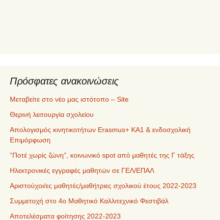
ε
χ
ό
μ
ε
ν
α
Πρόσφατες ανακοινώσεις
Μεταβείτε στο νέο μας ιστότοπο – Site
Θερινή λειτουργία σχολείου
Απολογισμός κινητικοτήτων Erasmus+ ΚΑ1 & ενδοσχολική
Επιμόρφωση
“Ποτέ χωρίς ζώνη”, κοινωνικό spot από μαθητές της Γ τάξης
Ηλεκτρονικές εγγραφές μαθητών σε ΓΕΛ/ΕΠΑΛ
Αριστούχοι/ες μαθητές/μαθήτριες σχολικού έτους 2022-2023
Συμμετοχή στο 4ο Μαθητικό Καλλιτεχνικό Φεστιβάλ
Αποτελέσματα φοίτησης 2022-2023