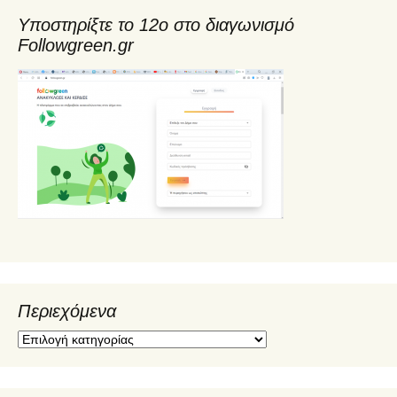
Υποστηρίξτε το 12ο στο διαγωνισμό
Followgreen.gr
Περιεχόμενα
Π
ε
ρ
ι