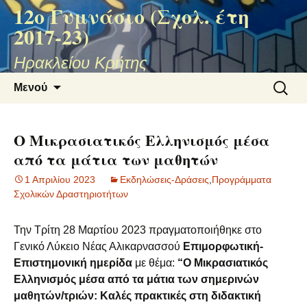
12ο Γυμνάσιο (Σχολ. έτη
2017-23)
Ηρακλείου Κρήτης
Μετάβαση
Αναζήτ
Μενού
σε
για:
περιεχόμενο
Ο Μικρασιατικός Ελληνισμός μέσα
από τα μάτια των μαθητών
1 Απριλίου 2023
Εκδηλώσεις-Δράσεις
,
Προγράμματα
Σχολικών Δραστηριοτήτων
Την Τρίτη 28 Μαρτίου 2023 πραγματοποιήθηκε στο
Γενικό Λύκειο Νέας Αλικαρνασσού
Επιμορφωτική-
Επιστημονική ημερίδα
με θέμα:
“Ο Μικρασιατικός
Ελληνισμός μέσα από τα μάτια των σημερινών
μαθητών/τριών: Καλές πρακτικές στη διδακτική