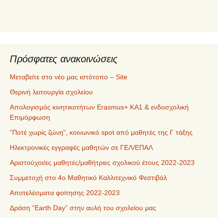
ό
μ
ε
ν
α
Πρόσφατες ανακοινώσεις
Μεταβείτε στο νέο μας ιστότοπο – Site
Θερινή λειτουργία σχολείου
Απολογισμός κινητικοτήτων Erasmus+ ΚΑ1 & ενδοσχολική
Επιμόρφωση
“Ποτέ χωρίς ζώνη”, κοινωνικό spot από μαθητές της Γ τάξης
Ηλεκτρονικές εγγραφές μαθητών σε ΓΕΛ/ΕΠΑΛ
Αριστούχοι/ες μαθητές/μαθήτριες σχολικού έτους 2022-2023
Συμμετοχή στο 4ο Μαθητικό Καλλιτεχνικό Φεστιβάλ
Αποτελέσματα φοίτησης 2022-2023
Δράση “Earth Day” στην αυλή του σχολείου μας