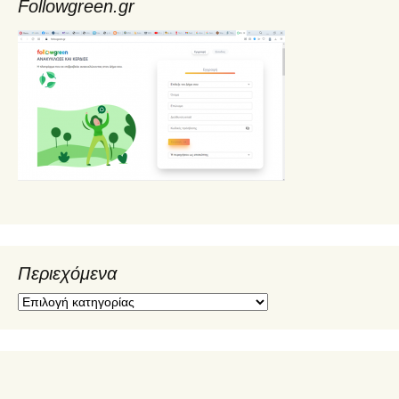
Followgreen.gr
Περιεχόμενα
Π
ε
ρ
ι
ε
χ