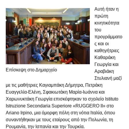
Αυτή ήταν η
πρώτη
κινητικότητα
του
προγράμματο
ς και οι
καθηγήτριες
Καθαράκη
Γεωργία και
Επίσκεψη στο Δημαρχείο
Αραβιάκη
Στυλιανή μαζί
με τις μαθήτριες Καγιαμπάκη Δήμητρα, Πετράκη
Ευαγγελία-Ελένη, Σφακιωτάκη Μαρία-Ιωάννα και
Χαρωνυκτάκη Γεωργία επισκέφτηκαν το σχολείο Ιstituto
Istruzione Secondaria Superiore «RUGGERO II» στο
Ariano Irpino, μια όμορφη πόλη στη νότια Ιταλία, όπου
συναντήθηκαν με τους εταίρους από την Πολωνία, τη
Ρουμανία, την Ισπανία και την Τουρκία.