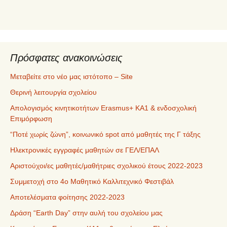
ό
μ
ε
ν
α
Πρόσφατες ανακοινώσεις
Μεταβείτε στο νέο μας ιστότοπο – Site
Θερινή λειτουργία σχολείου
Απολογισμός κινητικοτήτων Erasmus+ ΚΑ1 & ενδοσχολική
Επιμόρφωση
“Ποτέ χωρίς ζώνη”, κοινωνικό spot από μαθητές της Γ τάξης
Ηλεκτρονικές εγγραφές μαθητών σε ΓΕΛ/ΕΠΑΛ
Αριστούχοι/ες μαθητές/μαθήτριες σχολικού έτους 2022-2023
Συμμετοχή στο 4ο Μαθητικό Καλλιτεχνικό Φεστιβάλ
Αποτελέσματα φοίτησης 2022-2023
Δράση “Earth Day” στην αυλή του σχολείου μας