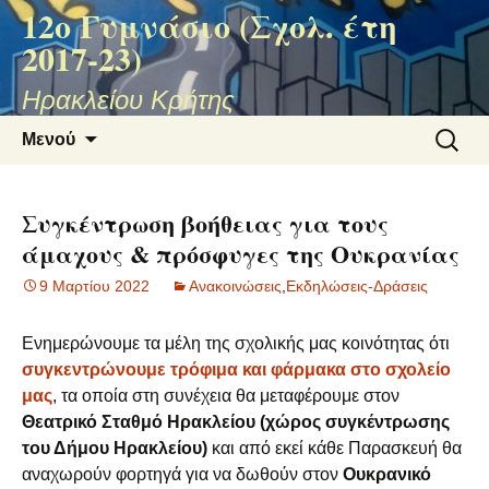
12ο Γυμνάσιο (Σχολ. έτη
2017-23)
Ηρακλείου Κρήτης
Μετάβαση
Αναζήτ
Μενού
σε
για:
περιεχόμενο
Συγκέντρωση βοήθειας για τους
άμαχους & πρόσφυγες της Ουκρανίας
9 Μαρτίου 2022
Ανακοινώσεις
,
Εκδηλώσεις-Δράσεις
Ενημερώνουμε τα μέλη της σχολικής μας κοινότητας ότι
συγκεντρώνουμε τρόφιμα και φάρμακα στο σχολείο
μας
, τα οποία στη συνέχεια θα μεταφέρουμε στον
Θεατρικό Σταθμό Ηρακλείου (χώρος συγκέντρωσης
του Δήμου Ηρακλείου)
και από εκεί κάθε Παρασκευή θα
αναχωρούν φορτηγά για να δωθούν στον
Ουκρανικό