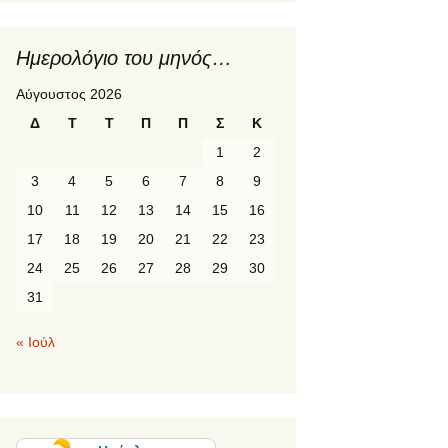
1η κινητικότητα γ
2ο πρόγραμμα
Ημερολόγιο του μηνός…
ERASMUS+ “Fr
Local to Global
Αύγουστος 2026
Environmental
Awareness”
Δ
Τ
Τ
Π
Π
Σ
Κ
1
2
2ος σταθμός του
προγράμματος
3
4
5
6
7
8
9
ERASMUS+ «P
LANGUAGE»:
10
11
12
13
14
15
16
Suceava, Ρουμα
17
18
19
20
21
22
23
PREETI languag
24
25
26
27
28
29
30
κινητικότητα Er
31
« Ιούλ