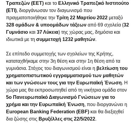
Τραπεζών (ΕΕΤ)
και το
Ελληνικό Τραπεζικό Ινστιτούτο
(ΕΤΙ)
, διοργάνωσαν τον διαγωνισμό που
πραγματοποιήθηκε την
Τρίτη 22 Μαρτίου 2022
μεταξύ
328 ομάδων & υποομάδων τάξεων
από 69 σχολεία (
32
Γυμνάσιο
και
37 Λύκεια
) της χώρας μας, δημόσια και
ιδιωτικά με τη
συμμετοχή 1232 μαθητών
.
Σε επίπεδο συμμετοχής των σχολείων της Κρήτης,
καταταχθήκαμε στην 3η θέση και στην 1η θέση από τα
γυμνάσια. Στόχος του διαγωνισμού είναι η
βελτίωση του
χρηματοπιστωτικού εγγραμματισμού των μαθητών
και των γνώσεων τους για την Ευρωπαϊκή Ένωση
. Η
χώρα μας θα εκπροσωπηθεί από τη νικήτρια ομάδα στον
5ο Πανευρωπαϊκό Διαγωνισμό Γνώσεων για το
χρήμα και την Ευρωπαϊκή Ένωση
, που διοργανώνει η
European Banking Federation (EBF)
και θα διεξαχθεί
δια ζώσης στις
Βρυξέλλες στις 22/5/2022
.