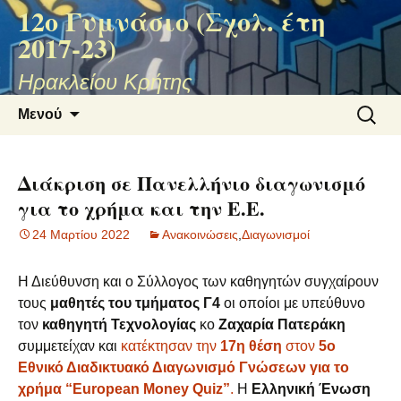
12ο Γυμνάσιο (Σχολ. έτη
2017-23)
Ηρακλείου Κρήτης
Μετάβαση
Αναζήτ
Μενού
σε
για:
περιεχόμενο
Διάκριση σε Πανελλήνιο διαγωνισμό
για το χρήμα και την Ε.Ε.
24 Μαρτίου 2022
Ανακοινώσεις
,
Διαγωνισμοί
Η Διεύθυνση και ο Σύλλογος των καθηγητών συγχαίρουν
τους
μαθητές του τμήματος Γ4
οι οποίοι με υπεύθυνο
τον
καθηγητή Τεχνολογίας
κο
Ζαχαρία Πατεράκη
συμμετείχαν και
κατέκτησαν την
17η θέση
στον
5ο
Εθνικό Διαδικτυακό Διαγωνισμό Γνώσεων για το
χρήμα “European Money Quiz”
.
Η
Ελληνική Ένωση