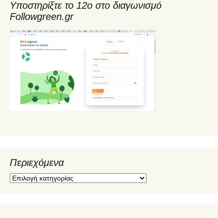
Υποστηρίξτε το 12ο στο διαγωνισμό
Followgreen.gr
Περιεχόμενα
Π
ε
ρ
ι