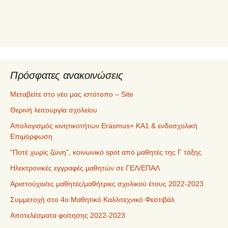
ε
χ
ό
μ
ε
ν
α
Πρόσφατες ανακοινώσεις
Μεταβείτε στο νέο μας ιστότοπο – Site
Θερινή λειτουργία σχολείου
Απολογισμός κινητικοτήτων Erasmus+ ΚΑ1 & ενδοσχολική
Επιμόρφωση
“Ποτέ χωρίς ζώνη”, κοινωνικό spot από μαθητές της Γ τάξης
Ηλεκτρονικές εγγραφές μαθητών σε ΓΕΛ/ΕΠΑΛ
Αριστούχοι/ες μαθητές/μαθήτριες σχολικού έτους 2022-2023
Συμμετοχή στο 4ο Μαθητικό Καλλιτεχνικό Φεστιβάλ
Αποτελέσματα φοίτησης 2022-2023