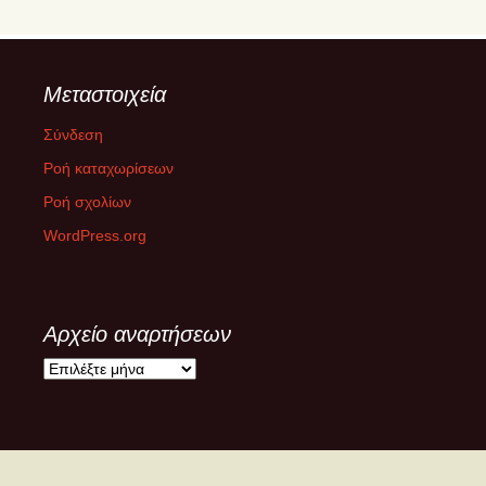
Μεταστοιχεία
Σύνδεση
Ροή καταχωρίσεων
Ροή σχολίων
WordPress.org
Αρχείο αναρτήσεων
Α
ρ
χ
ε
ί
ο