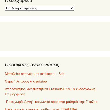
Περιεχόμενα
Π
ε
ρ
ι
ε
χ
ό
μ
ε
ν
α
Πρόσφατες ανακοινώσεις
Μεταβείτε στο νέο μας ιστότοπο – Site
Θερινή λειτουργία σχολείου
Απολογισμός κινητικοτήτων Erasmus+ ΚΑ1 & ενδοσχολική
Επιμόρφωση
“Ποτέ χωρίς ζώνη”, κοινωνικό spot από μαθητές της Γ τάξης
Ηλεκτρονικές εγγραφές μαθητών σε ΓΕΛ/ΕΠΑΛ