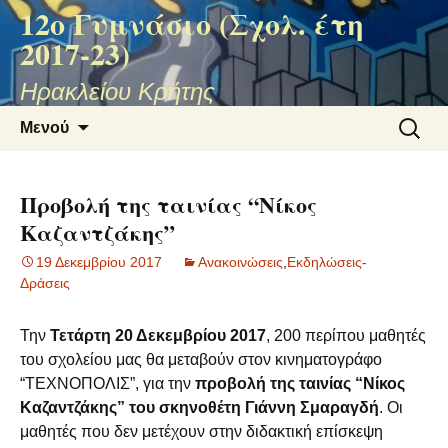
12ο Γυμνάσιο (Σχολ. έτη
2017-23)
Ηρακλείου Κρήτης
Μετάβαση
Αναζήτ
Μενού
σε
για:
περιεχόμενο
Προβολή της ταινίας “Νίκος
Καζαντζάκης”
19 Δεκεμβρίου 2017
Ανακοινώσεις
,
Εκδηλώσεις-
Δράσεις
Την
Τετάρτη 20 Δεκεμβρίου 2017
, 200 περίπου μαθητές
του σχολείου μας θα μεταβούν στον κινηματογράφο
“ΤΕΧΝΟΠΟΛΙΣ”, για την
προβολή της ταινίας “Νίκος
Καζαντζάκης” του σκηνοθέτη Γιάννη Σμαραγδή
. Οι
μαθητές που δεν μετέχουν στην διδακτική επίσκεψη