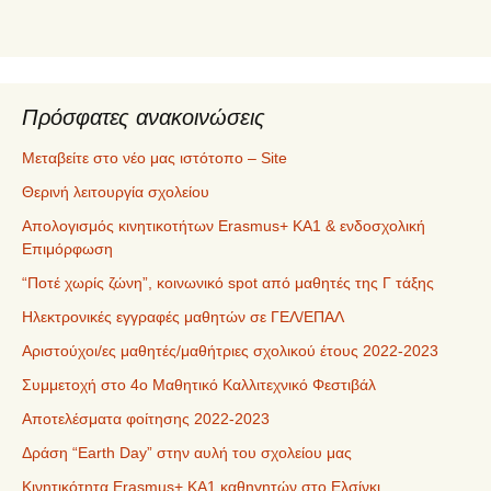
ό
μ
ε
ν
α
Πρόσφατες ανακοινώσεις
Μεταβείτε στο νέο μας ιστότοπο – Site
Θερινή λειτουργία σχολείου
Απολογισμός κινητικοτήτων Erasmus+ ΚΑ1 & ενδοσχολική
Επιμόρφωση
“Ποτέ χωρίς ζώνη”, κοινωνικό spot από μαθητές της Γ τάξης
Ηλεκτρονικές εγγραφές μαθητών σε ΓΕΛ/ΕΠΑΛ
Αριστούχοι/ες μαθητές/μαθήτριες σχολικού έτους 2022-2023
Συμμετοχή στο 4ο Μαθητικό Καλλιτεχνικό Φεστιβάλ
Αποτελέσματα φοίτησης 2022-2023
Δράση “Earth Day” στην αυλή του σχολείου μας
Κινητικότητα Erasmus+ KA1 καθηγητών στο Ελσίνκι