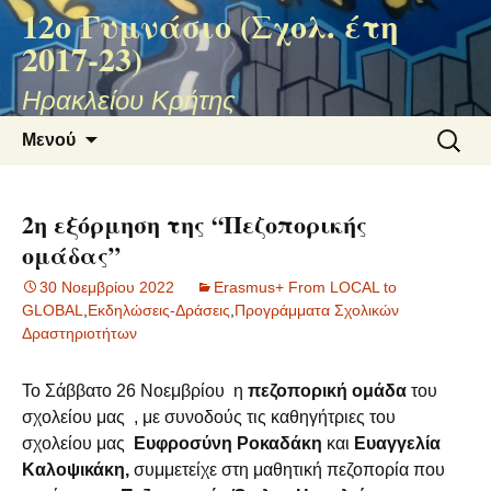
12ο Γυμνάσιο (Σχολ. έτη
2017-23)
Ηρακλείου Κρήτης
Μετάβαση
Αναζήτ
Μενού
σε
για:
περιεχόμενο
2η εξόρμηση της “Πεζοπορικής
ομάδας”
30 Νοεμβρίου 2022
Erasmus+ From LOCAL to
GLOBAL
,
Εκδηλώσεις-Δράσεις
,
Προγράμματα Σχολικών
Δραστηριοτήτων
Το Σάββατο 26 Νοεμβρίου η
πεζοπορική ομάδα
του
σχολείου μας , με συνοδούς τις καθηγήτριες του
σχολείου μας
Ευφροσύνη Ροκαδάκη
και
Ευαγγελία
Καλοψικάκη,
συμμετείχε στη μαθητική πεζοπορία που