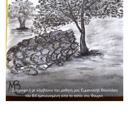
Ζωγραφική με κάρβουνο του μαθητή μας Εμμανουήλ Βασιλάκη
του Β4 εμπνευσμένη από το τοπίο στο Φουρνί.