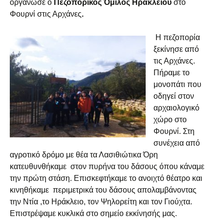
οργάνωσε ο
Πεζοπορικός Όμιλος Ηρακλείου
στο
Φουρνί στις Αρχάνες
.
Η πεζοπορία
ξεκίνησε από
τις Αρχάνες.
Πήραμε το
μονοπάτι που
οδηγεί στον
αρχαιολογικό
χώρο στο
Φουρνί. Στη
συνέχεια από
αγροτικό δρόμο με θέα τα Λασιθιώτικα Όρη
κατευθυνθήκαμε στον πυρήνα του δάσους όπου κάναμε
την πρώτη στάση. Επισκεφτήκαμε το ανοιχτό θέατρο και
κινηθήκαμε περιμετρικά του δάσους απολαμβάνοντας
την Ντία ,το Ηράκλειο, τον Ψηλορείτη και τον Γιούχτα.
Επιστρέψαμε κυκλικά στο σημείο εκκίνησής μας.