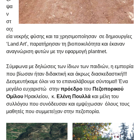
ψα
ν
στ
οιχ
εία νεκρής φύσης και τα χρησιμοποίησαν σε δημιουργίες
‘Land Art’, παρατήρησαν τη βιοποικιλότητα και έκαναν
αναγνώριση φυτών με την εφαρμογή plantnet.
Σύμφωνα με δηλώσεις των ίδιων των παιδιών, η εμπειρία
που βίωσαν ήταν διδακτική και άκρως διασκεδαστική!!!
Δεσμευτήκαμε όλοι να το επαναλάβουμε σύντομα!! Ένα
μεγάλο ευχαριστώ στην
πρόεδρο
του
Πεζοπορικού
Ομίλου
Ηρακλείου, κ.
Ελένη Πουλλά
και μέλη του
συλλόγου που συνόδευσαν και εμψύχωσαν όλους τους
μαθητές που συμμετείχαν στην πεζοπορία.