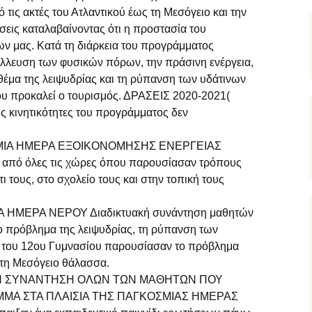
ους»
ς ομάδας
τις ακτές του Ατλαντικού έως τη Μεσόγειο και την
ητών στο
ού
εις καταλαβαίνοντας ότι η προστασία του
MONEY
μας στο
ό την
μού &
 Συνέδριο
νάσταση
εστ
ων μας. Κατά τη διάρκεια του προγράμματος
ών
λλευση των φυσικών πόρων, την πράσινη ενέργεια,
ν
άδα του
ο σχολείο
υ
Φεστιβάλ
θέμα της λειψυδρίας και τη ρύπανση των υδάτινων
ωνισμό
την αυλή
ay 22/3
ρωδιών
υ προκαλεί ο τουρισμός. ΔΡΑΣΕΙΣ 2020-2021(
μας
ς κινητικότητες του προγράμματος δεν
ολικών
 μέσα
άξη με
– ΜΟΝΟΣ
α.
λικό
κό
ους χωρίς
ΣΜΙΑ ΗΜΕΡΑ ΕΞΟΙΚΟΝΟΜΗΣΗΣ ΕΝΕΡΓΕΙΑΣ
rasmus+
 Μαρτίου
 από όλες τις χώρες όπου παρουσίασαν τρόπους
ι τους, στο σχολείο τους και στην τοπική τους
λοι στον
χάνες –
ικών
λου
ια
peace”
σης
ιαγωνισμό
”
 ΗΜΕΡΑ ΝΕΡΟΥ Διαδικτυακή συνάντηση μαθητών
αι την
το πρόβλημα της λειψυδρίας, τη ρύπανση των
 12ου
δράση για
ς του 12ου Γυμνασίου παρουσίασαν το πρόβλημα
ός
τη Μεσόγειο θάλασσα.
βοήθειας
μός,
ους &
΄ τάξης
ΑΚΗ ΣΥΝΑΝΤΗΣΗ ΟΛΩΝ ΤΩΝ ΜΑΘΗΤΩΝ ΠΟΥ
αθητών Γ
ς
ρωσης
.Ν. &
η
Α ΣΤΑ ΠΛΑΙΣΙΑ ΤΗΣ ΠΑΓΚΟΣΜΙΑΣ ΗΜΕΡΑΣ
φιακό