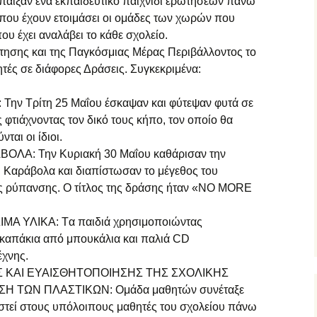
ιξαν ένα εκπαιδευτικό παιχνίδι ερωτήσεων πάνω
το
βισμός –
που έχουν ετοιμάσει οι ομάδες των χωρών που
; … με τα
τες –
ου έχει αναλάβει το κάθε σχολείο.
S NET
ητών
χή σε
νέδριο
έντευξη
ντησης και της Παγκόσμιας Μέρας Περιβάλλοντος το
αντζάκη
Μαρτίου
τές σε διάφορες Δράσεις. Συγκεκριμένα:
ξενάγηση
μέρωσης
 ιδρυτικό
alileo
τύου
αινίας
”
ζάκης”
ην Τρίτη 25 Μαΐου έσκαψαν και φύτεψαν φυτά σε
 φτιάχνοντας τον δικό τους κήπο, τον οποίο θα
σε πιάνει
ογότυπων
μάδα
ται οι ίδιοι.
τροφίμων
ς
ς
κδηλώσεις
ΒΟΛΑ: Την Κυριακή 30 Μαΐου καθάρισαν την
υς σε
ίρων του
έννων
 Καράβολα και διαπίστωσαν το μέγεθος του
ία
ς
REETI
τυακής
ς ρύπανσης. Ο τίτλος της δράσης ήταν «NO MORE
ονέων –
άντια
020
ική Βία
υχισμού &
 ΥΛΙΚΑ: Tα παιδιά χρησιμοποιώντας
 Day 2022
καπάκια από μπουκάλια και παλιά CD
 Φεβρ.:
 στο
έχνης.
ων Α’
ό τα
ικό
την
της” στο
mera
υναικών
ΚΑΙ ΕΥΑΙΣΘΗΤΟΠΟΙΗΣΗΣ ΤΗΣ ΣΧΟΛΙΚΗΣ
μοδοσία
Σάββατο
Η ΤΩΝ ΠΛΑΣΤΙΚΩΝ: Oμάδα μαθητών συνέταξε
στεί στους υπόλοιπους μαθητές του σχολείου πάνω
κού
μματος