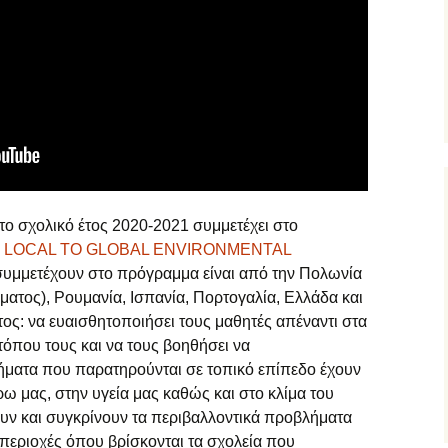
α
μέρα
ΡΠΑ από
νες και
Μουσείο 12ου
Γαίας
ν
ς
ERC &
οβισμός
Γυμνασίου
ιχνιδιού
θητών
ό το
ΑΘΛΗΣΗ
ίου
θρώπινα
ο 6ο
 ΤΕΙΧΗ»
Γυμνασίων
mera ON
σεων &
υ
2+” στην
ότητα &
ιαγωνισμό
 δράση
ην
ή
ν Σχολ.
η
ων στο
λοι
ο 11ο
 25ου
2η
τιβάλ
χολικού
ιουργίας
η
ος
υ
σης
το σχολικό έτος 2020-2021 συμμετέχει στο
στο Bravo
ος στο
 ταινία
 ηθοποιό
M LOCAL TO GLOBAL ENVIRONMENTAL
γραφικής
 Σοφία
oject –
ο Σχολικό
Γυμνασίου
 συμμετέχουν στο πρόγραμμα είναι από την Πολωνία
REETI
η
σης
ητών ΣΤ΄
ατος), Ρουμανία, Ισπανία, Πορτογαλία, Ελλάδα και
ιαδικτυακή
ών στο
ητριών
/5/2021
ος: να ευαισθητοποιήσει τους μαθητές απέναντι στα
κός
λήνιο
 στο
όπου τους και να τους βοηθήσει να
έσα από
ό
Twelves
 μαθητών
ο 10ο
αδάκης
θητών
ήματα που παρατηρούνται σε τοπικό επίπεδο έχουν
τιβάλ
βηση και
ιουργίας
 κέντρο
ω μας, στην υγεία μας καθώς και στο κλίμα του
υ
θημα
 «Στείλε
ουν και συγκρίνουν τα περιβαλλοντικά προβλήματα
την Αυλή
μού με
πης!»
ιο πάει
ακούς
περιοχές όπου βρίσκονται τα σχολεία που