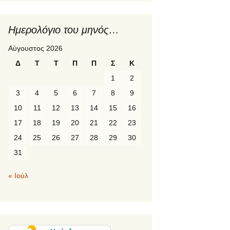
1η κινητικότητα γ
2ο πρόγραμμα
Ημερολόγιο του μηνός…
ERASMUS+ “Fr
Local to Global
Αύγουστος 2026
Environmental
Awareness”
Δ
Τ
Τ
Π
Π
Σ
Κ
1
2
2ος σταθμός του
προγράμματος
3
4
5
6
7
8
9
ERASMUS+ «P
LANGUAGE»:
10
11
12
13
14
15
16
Suceava, Ρουμα
17
18
19
20
21
22
23
PREETI languag
24
25
26
27
28
29
30
κινητικότητα Er
31
« Ιούλ