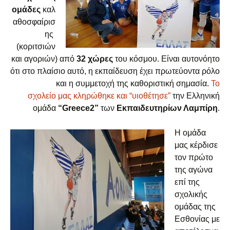
ομάδες
καλ
αθοσφαίρισ
ης
(κοριτσιών
και αγοριών) από
32 χώρες
του κόσμου. Είναι αυτονόητο
ότι στο πλαίσιο αυτό, η εκπαίδευση έχει πρωτεύοντα ρόλο
και η συμμετοχή της καθοριστική σημασία.
Το
σχολείο
μας
κληρώθηκε και “υιοθέτησε”
την Ελληνική
ομάδα
“Greece2”
των
Εκπαιδευτηρίων Λαμπίρη
.
Η ομάδα
μας κέρδισε
τον πρώτο
της αγώνα
επί της
σχολικής
ομάδας της
Εσθονίας με