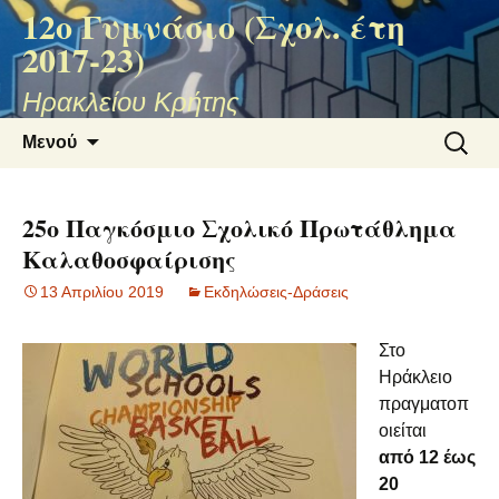
12ο Γυμνάσιο (Σχολ. έτη
2017-23)
Ηρακλείου Κρήτης
Μετάβαση
Αναζήτ
Μενού
σε
για:
περιεχόμενο
25ο Παγκόσμιο Σχολικό Πρωτάθλημα
Καλαθοσφαίρισης
13 Απριλίου 2019
Εκδηλώσεις-Δράσεις
Στο
Ηράκλειο
πραγματοπ
οιείται
από 12 έως
20