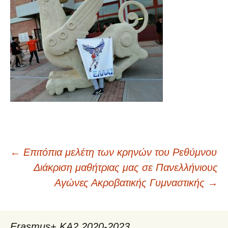
←
Επιτόπια μελέτη των κρηνών του Ρεθύμνου
Πλοήγηση
Διάκριση μαθήτριας μας σε Πανελλήνιους
Αγώνες Ακροβατικής Γυμναστικής
→
άρθρων
Erasmus+ KA2 2020-2023