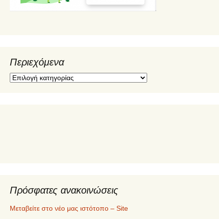
Περιεχόμενα
Π
ε
ρ
ι
ε
χ
ό
μ
ε
ν
α
Πρόσφατες ανακοινώσεις
Μεταβείτε στο νέο μας ιστότοπο – Site