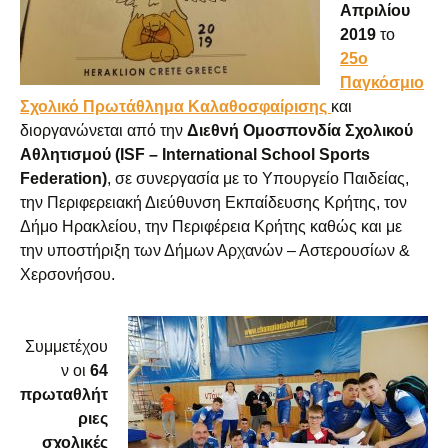
Απριλίου
2019
το
25ο
Παγκόσμιο
Σχολικό Πρωτάθλη
μα Καλαθοσφαίρισης
και
διοργανώνεται από την
Διεθνή Ομοσπονδία Σχολικού
Αθλητισμού (ISF – International School Sports
Federation)
, σε συνεργασία με το Υπουργείο Παιδείας,
την Περιφερειακή Διεύθυνση Εκπαίδευσης Κρήτης, τον
Δήμο Ηρακλείου, την Περιφέρεια Κρήτης καθώς και με
την υποστήριξη των Δήμων Αρχανών – Αστερουσίων &
Χερσονήσου.
Συμμετέχου
ν οι
64
πρωταθλήτ
ριες
σχολικές