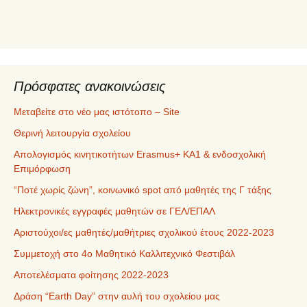
χ
ό
μ
ε
ν
α
Πρόσφατες ανακοινώσεις
Μεταβείτε στο νέο μας ιστότοπο – Site
Θερινή λειτουργία σχολείου
Απολογισμός κινητικοτήτων Erasmus+ ΚΑ1 & ενδοσχολική
Επιμόρφωση
“Ποτέ χωρίς ζώνη”, κοινωνικό spot από μαθητές της Γ τάξης
Ηλεκτρονικές εγγραφές μαθητών σε ΓΕΛ/ΕΠΑΛ
Αριστούχοι/ες μαθητές/μαθήτριες σχολικού έτους 2022-2023
Συμμετοχή στο 4ο Μαθητικό Καλλιτεχνικό Φεστιβάλ
Αποτελέσματα φοίτησης 2022-2023
Δράση “Earth Day” στην αυλή του σχολείου μας