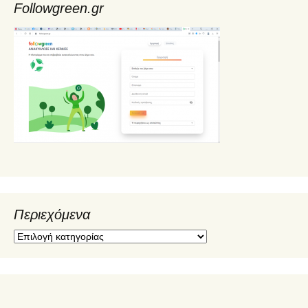
Followgreen.gr
Περιεχόμενα
Π
ε
ρ
ι
ε