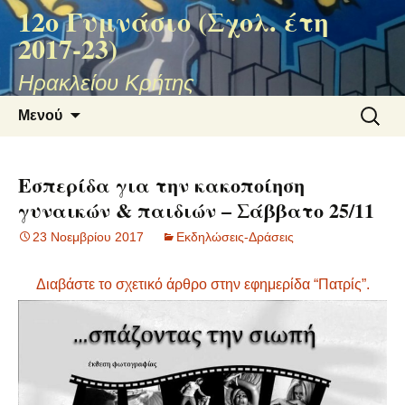
12ο Γυμνάσιο (Σχολ. έτη
2017-23)
Ηρακλείου Κρήτης
Μετάβαση
Αναζήτ
Μενού
σε
για:
περιεχόμενο
Εσπερίδα για την κακοποίηση
γυναικών & παιδιών – Σάββατο 25/11
23 Νοεμβρίου 2017
Εκδηλώσεις-Δράσεις
Διαβάστε το σχετικό άρθρο στην εφημερίδα “Πατρίς”.