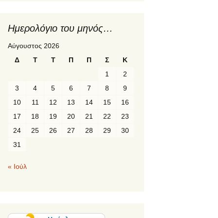
1η κινητικότητα γ
2ο πρόγραμμα
Ημερολόγιο του μηνός…
ERASMUS+ “Fr
Local to Global
Αύγουστος 2026
Environmental
Awareness”
Δ
Τ
Τ
Π
Π
Σ
Κ
1
2
2ος σταθμός του
προγράμματος
3
4
5
6
7
8
9
ERASMUS+ «P
LANGUAGE»:
10
11
12
13
14
15
16
Suceava, Ρουμα
17
18
19
20
21
22
23
PREETI languag
24
25
26
27
28
29
30
κινητικότητα Er
31
« Ιούλ