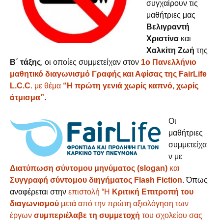
συγχαίρουν τις
μαθήτριες μας
Βελιγραντή
Χριστίνα
και
Χαλκίτη Ζωή
της
Β΄ τάξης
, οι οποίες συμμετείχαν στον
1ο Πανελλήνιο
μαθητικό διαγωνισμό Γραφής και Αφίσας της FairLife
L.C.C
. με θέμα
“Η πρώτη γενιά χωρίς καπνό, χωρίς
άτμισμα”
.
Οι
μαθήτριες
συμμετείχα
ν με
Διατύπωση σύντομου μηνύματος (slogan)
και
Συγγραφή σύντομου διηγήματος Flash Fiction
. Όπως
αναφέρεται στην
επιστολή “Η
Κριτική Επιτροπή του
διαγωνισμού
μετά από την πρώτη αξιολόγηση των
έργων
συμπεριέλαβε τη συμμετοχή
του σχολείου σας