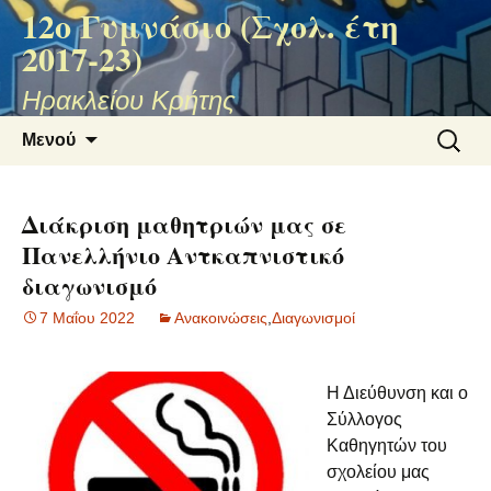
12ο Γυμνάσιο (Σχολ. έτη
2017-23)
Ηρακλείου Κρήτης
Μετάβαση
Αναζήτ
Μενού
σε
για:
περιεχόμενο
Διάκριση μαθητριών μας σε
Πανελλήνιο Αντκαπνιστικό
διαγωνισμό
7 Μαΐου 2022
Ανακοινώσεις
,
Διαγωνισμοί
Η Διεύθυνση και ο
Σύλλογος
Καθηγητών του
σχολείου μας