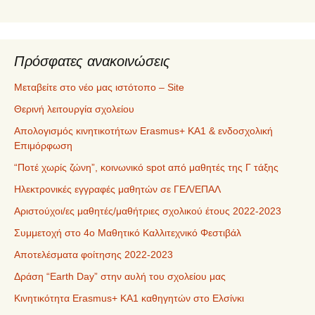
μ
ε
ν
α
Πρόσφατες ανακοινώσεις
Μεταβείτε στο νέο μας ιστότοπο – Site
Θερινή λειτουργία σχολείου
Απολογισμός κινητικοτήτων Erasmus+ ΚΑ1 & ενδοσχολική
Επιμόρφωση
“Ποτέ χωρίς ζώνη”, κοινωνικό spot από μαθητές της Γ τάξης
Ηλεκτρονικές εγγραφές μαθητών σε ΓΕΛ/ΕΠΑΛ
Αριστούχοι/ες μαθητές/μαθήτριες σχολικού έτους 2022-2023
Συμμετοχή στο 4ο Μαθητικό Καλλιτεχνικό Φεστιβάλ
Αποτελέσματα φοίτησης 2022-2023
Δράση “Earth Day” στην αυλή του σχολείου μας
Κινητικότητα Erasmus+ KA1 καθηγητών στο Ελσίνκι