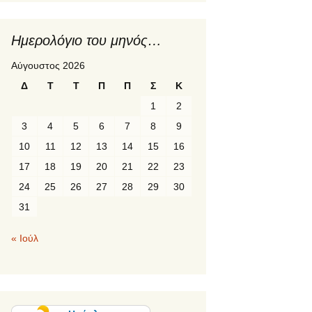
1η κινητικότητα γ
2ο πρόγραμμα
Ημερολόγιο του μηνός…
ERASMUS+ “Fr
Local to Global
Αύγουστος 2026
Environmental
Awareness”
Δ
Τ
Τ
Π
Π
Σ
Κ
1
2
2ος σταθμός του
προγράμματος
3
4
5
6
7
8
9
ERASMUS+ «P
LANGUAGE»:
10
11
12
13
14
15
16
Suceava, Ρουμα
17
18
19
20
21
22
23
PREETI languag
24
25
26
27
28
29
30
κινητικότητα Er
31
« Ιούλ