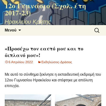
12ο Γυμνάσιο (Σχολ. έτη
2017-23)
Ηρακλείου Κρήτης
Μετάβαση
Αναζήτ
Μενού
σε
για:
περιεχόμενο
«Προσέχω τον εαυτό μου και το
διπλανό μου»!
6 Απριλίου 2022
Εκδηλώσεις-Δράσεις
Με αυτό το σύνθημα ξεκίνησε η εκπαιδευτική εκδρομή του
12ου Γυμνασίου Ηρακλείου και στέφτηκε με απόλυτη
επιτυχία.