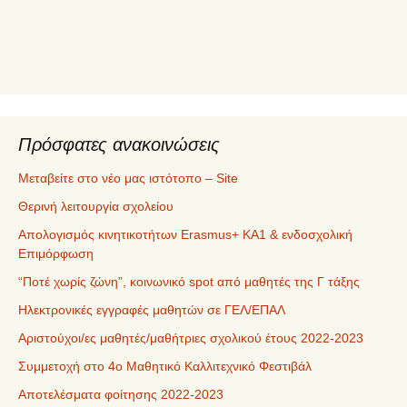
ε
χ
ό
μ
ε
ν
α
Πρόσφατες ανακοινώσεις
Μεταβείτε στο νέο μας ιστότοπο – Site
Θερινή λειτουργία σχολείου
Απολογισμός κινητικοτήτων Erasmus+ ΚΑ1 & ενδοσχολική
Επιμόρφωση
“Ποτέ χωρίς ζώνη”, κοινωνικό spot από μαθητές της Γ τάξης
Ηλεκτρονικές εγγραφές μαθητών σε ΓΕΛ/ΕΠΑΛ
Αριστούχοι/ες μαθητές/μαθήτριες σχολικού έτους 2022-2023
Συμμετοχή στο 4ο Μαθητικό Καλλιτεχνικό Φεστιβάλ
Αποτελέσματα φοίτησης 2022-2023