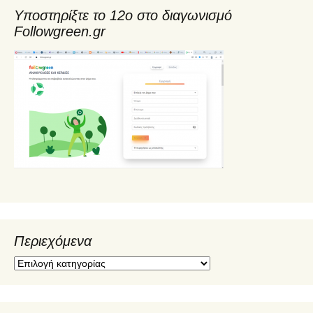
Υποστηρίξτε το 12ο στο διαγωνισμό
Followgreen.gr
Περιεχόμενα
Π
ε
ρ
ι