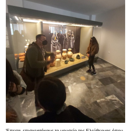
Έπειτα, επισκεφτήκαμε το μουσείο της Ελεύθερνας όπου