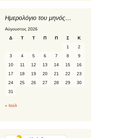
1η κινητικότητα γ
2ο πρόγραμμα
Ημερολόγιο του μηνός…
ERASMUS+ “Fr
Local to Global
Αύγουστος 2026
Environmental
Awareness”
Δ
Τ
Τ
Π
Π
Σ
Κ
1
2
2ος σταθμός του
προγράμματος
3
4
5
6
7
8
9
ERASMUS+ «P
LANGUAGE»:
10
11
12
13
14
15
16
Suceava, Ρουμα
17
18
19
20
21
22
23
PREETI languag
24
25
26
27
28
29
30
κινητικότητα Er
31
« Ιούλ