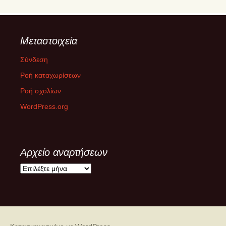
Μεταστοιχεία
Σύνδεση
Ροή καταχωρίσεων
Ροή σχολίων
WordPress.org
Αρχείο αναρτήσεων
Α
ρ
χ
ε
ί
ο