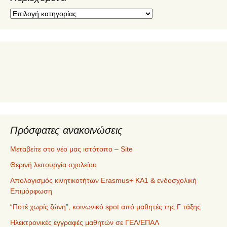
Π
ε
ρ
ι
ε
χ
ό
μ
ε
ν
α
Πρόσφατες ανακοινώσεις
Μεταβείτε στο νέο μας ιστότοπο – Site
Θερινή λειτουργία σχολείου
Απολογισμός κινητικοτήτων Erasmus+ ΚΑ1 & ενδοσχολική
Επιμόρφωση
“Ποτέ χωρίς ζώνη”, κοινωνικό spot από μαθητές της Γ τάξης
Ηλεκτρονικές εγγραφές μαθητών σε ΓΕΛ/ΕΠΑΛ