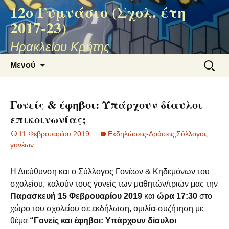
12ο Γυμνάσιο (Σχολ. έτη
2017-23)
Ηρακλείου Κρήτης
Μετάβαση
Αναζήτ
Μενού
σε
για:
περιεχόμενο
Γονείς & έφηβοι: Υπάρχουν δίαυλοι
επικοινωνίας;
11 Φεβρουαρίου 2019
Εκδηλώσεις-Δράσεις
,
Σύλλογος
γονέων
Η Διεύθυνση και ο Σύλλογος Γονέων & Κηδεμόνων του
σχολείου, καλούν τους γονείς των μαθητών/τριών μας την
Παρασκευή 15 Φεβρουαρίου 2019
και
ώρα 17:30
στο
χώρο του σχολείου σε εκδήλωση, ομιλία-συζήτηση με
θέμα
“Γονείς και έφηβοι: Υπάρχουν δίαυλοι