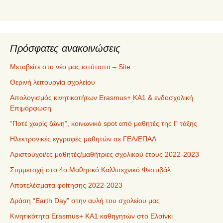
μ
ε
ν
α
Πρόσφατες ανακοινώσεις
Μεταβείτε στο νέο μας ιστότοπο – Site
Θερινή λειτουργία σχολείου
Απολογισμός κινητικοτήτων Erasmus+ ΚΑ1 & ενδοσχολική
Επιμόρφωση
“Ποτέ χωρίς ζώνη”, κοινωνικό spot από μαθητές της Γ τάξης
Ηλεκτρονικές εγγραφές μαθητών σε ΓΕΛ/ΕΠΑΛ
Αριστούχοι/ες μαθητές/μαθήτριες σχολικού έτους 2022-2023
Συμμετοχή στο 4ο Μαθητικό Καλλιτεχνικό Φεστιβάλ
Αποτελέσματα φοίτησης 2022-2023
Δράση “Earth Day” στην αυλή του σχολείου μας
Κινητικότητα Erasmus+ KA1 καθηγητών στο Ελσίνκι