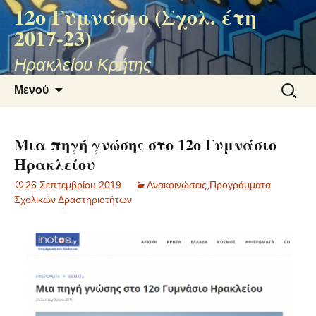
12ο Γυμνάσιο (Σχολ. έτη
2017-23)
Ηρακλείου Κρήτης
Μετάβαση
Αναζήτ
Μενού
σε
για:
περιεχόμενο
Μια πηγή γνώσης στο 12ο Γυμνάσιο
Ηρακλείου
26 Σεπτεμβρίου 2019
Ανακοινώσεις
,
Προγράμματα
Σχολικών Δραστηριοτήτων