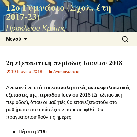
12ο Γυμνάσιο (Σχολ. έτη
2017-23)
Ηρακλείου Κρήτης
Μετάβαση
Αναζήτ
Μενού
σε
για:
περιεχόμενο
2η εξεταστική περίοδος Ιουνίου 2018
19 Ιουνίου 2018
Ανακοινώσεις
Ανακοινώνεται ότι οι
επαναληπτικές ανακεφαλαιωτικές
εξετάσεις της περιόδου Ιουνίου
2018 (2η εξεταστική
περίοδος), όπου οι μαθητές θα επανεξεταστούν στα
μαθήματα στα οποία έχουν παραπεμφθεί, θα
πραγματοποιηθούν τις ημέρες
Πέμπτη 21/6