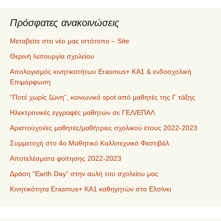
ν
α
Πρόσφατες ανακοινώσεις
Μεταβείτε στο νέο μας ιστότοπο – Site
Θερινή λειτουργία σχολείου
Απολογισμός κινητικοτήτων Erasmus+ ΚΑ1 & ενδοσχολική
Επιμόρφωση
“Ποτέ χωρίς ζώνη”, κοινωνικό spot από μαθητές της Γ τάξης
Ηλεκτρονικές εγγραφές μαθητών σε ΓΕΛ/ΕΠΑΛ
Αριστούχοι/ες μαθητές/μαθήτριες σχολικού έτους 2022-2023
Συμμετοχή στο 4ο Μαθητικό Καλλιτεχνικό Φεστιβάλ
Αποτελέσματα φοίτησης 2022-2023
Δράση “Earth Day” στην αυλή του σχολείου μας
Κινητικότητα Erasmus+ KA1 καθηγητών στο Ελσίνκι